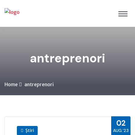
antreprenori
Home
antreprenori
02
Știri
AUG.’23