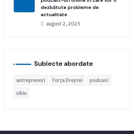
podcast-uri online în care vor fi
dezbătute probleme de
actualitate
august 2, 2023
Subiecte abordate
antreprenori
Forța Dreptei
podcast
sibiu